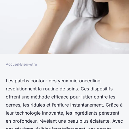
Accueil
›
Bien-être
BIEN-ÊTRE
Patch contour des yeux
Les patchs contour des yeux microneedling
révolutionnent la routine de soins. Ces dispositifs
microneedling : des résultats
offrent une méthode efficace pour lutter contre les
visibles immédiats!
cernes, les ridules et l’enflure instantanément. Grâce à
leur technologie innovante, les ingrédients pénètrent
adeline
•
3 mars 2025
•
5 min de lecture
en profondeur, révélant une peau plus éclatante. Avec