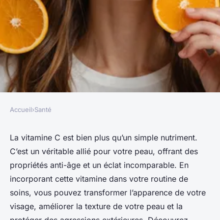
Accueil
›
Santé
SANTÉ
Découvrez comment la
La vitamine C est bien plus qu’un simple nutriment.
C’est un véritable allié pour votre peau, offrant des
vitamine c transforme votre
propriétés anti-âge et un éclat incomparable. En
visage
incorporant cette vitamine dans votre routine de
soins, vous pouvez transformer l’apparence de votre
adeline
•
5 mai 2025
•
6 min de lecture
visage, améliorer la texture de votre peau et la