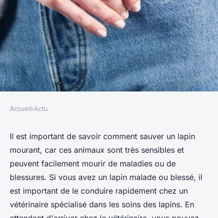
Accueil
›
Actu
ACTU
Comment sauver un lapin
Il est important de savoir comment sauver un lapin
mourant, car ces animaux sont très sensibles et
mourant ?
peuvent facilement mourir de maladies ou de
blessures. Si vous avez un lapin malade ou blessé, il
adeline
•
28 novembre 2022
•
8 min de lecture
est important de le conduire rapidement chez un
vétérinaire spécialisé dans les soins des lapins. En