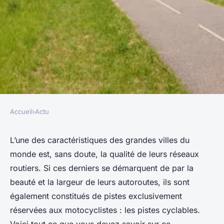
Accueil
›
Actu
ACTU
Tout savoir sur les pistes
L’une des caractéristiques des grandes villes du
monde est, sans doute, la qualité de leurs réseaux
cyclables
routiers. Si ces derniers se démarquent de par la
beauté et la largeur de leurs autoroutes, ils sont
adeline
•
20 décembre 2022
•
2 min de lecture
également constitués de pistes exclusivement
réservées aux motocyclistes : les pistes cyclables.