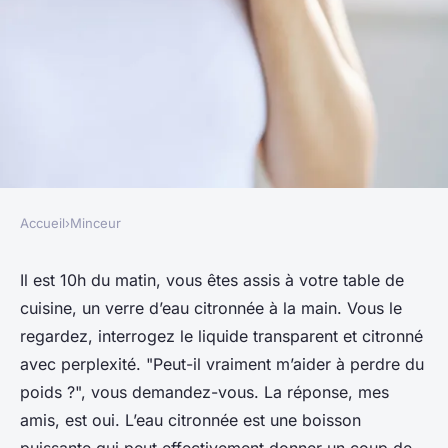
Accueil
›
Minceur
MINCEUR
Les bienfaits de l'eau
Il est 10h du matin, vous êtes assis à votre table de
cuisine, un verre d’eau citronnée à la main. Vous le
citronnée pour la perte de
regardez, interrogez le liquide transparent et citronné
poids
avec perplexité. "Peut-il vraiment m’aider à perdre du
poids ?", vous demandez-vous. La réponse, mes
adeline
•
6 novembre 2023
•
5 min de lecture
amis, est oui. L’eau citronnée est une boisson