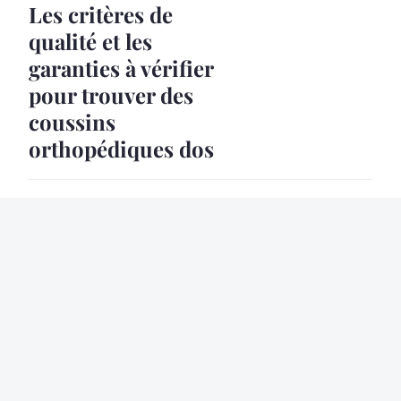
Les critères de
qualité et les
garanties à vérifier
pour trouver des
coussins
orthopédiques dos
8 Mar. 2026
9 min
ACTU
L'école du secteur de
la santé : formez-
vous pour innover
8 Mar. 2026
3 min
ACTU
Tout savoir sur la