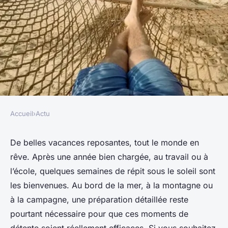
Accueil
›
Actu
ACTU
Comment avoir des vacances
De belles vacances reposantes, tout le monde en
rêve. Après une année bien chargée, au travail ou à
reposantes ?
l’école, quelques semaines de répit sous le soleil sont
les bienvenues. Au bord de la mer, à la montagne ou
adeline
•
21 janvier 2023
•
3 min de lecture
à la campagne, une préparation détaillée reste
pourtant nécessaire pour que ces moments de