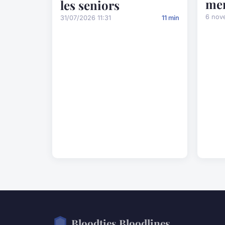
men
les seniors
6 nov
31/07/2026 11:31
11 min
Bloodties Bloodlines