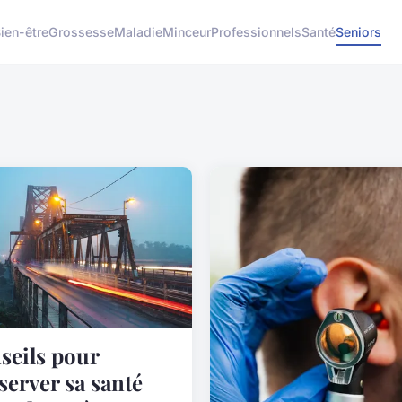
ien-être
Grossesse
Maladie
Minceur
Professionnels
Santé
Seniors
seils pour
server sa santé