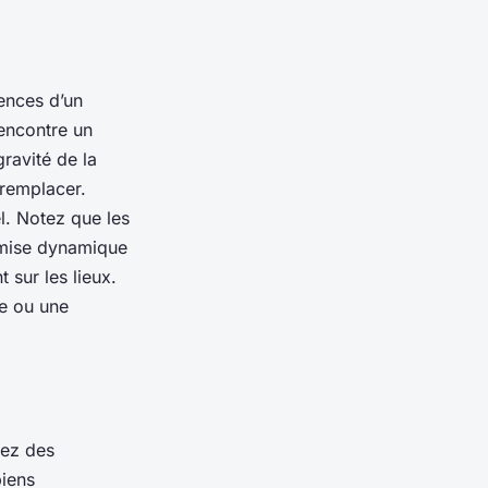
ences d’un
encontre un
ravité de la
 remplacer.
l. Notez que les
remise dynamique
 sur les lieux.
le ou une
nez des
biens