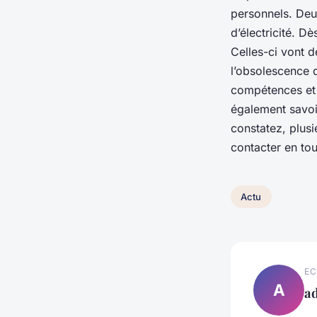
personnels. Deux
d’électricité. D
Celles-ci vont d
l’obsolescence 
compétences et 
également savoi
constatez, plus
contacter en to
Actu
EC
A
ad