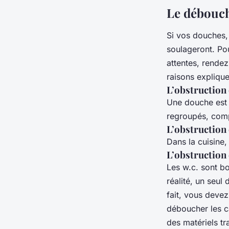
adeline
•
19 décembre 2022
•
2 min de lecture
Le débouch
Si vos douches,
soulageront. Po
attentes, rendez
raisons explique
L’obstruction
Une douche est 
regroupés, comp
L’obstruction 
Dans la cuisine,
L’obstruction 
Les w.c. sont bo
réalité, un seul
fait, vous devez
déboucher les ca
des matériels tr