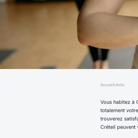
Accueil
›
Actu
ACTU
Quelles sont les pre
Vous habitez à 
totalement votre
plomberie à Créteil 
trouverez satisf
Créteil peuvent 