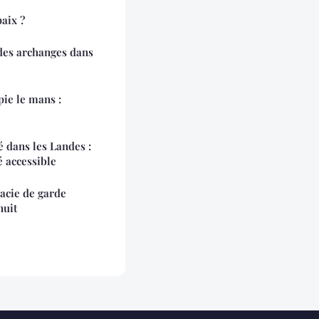
aix ?
 des archanges dans
pie le mans :
é dans les Landes :
 accessible
acie de garde
nuit