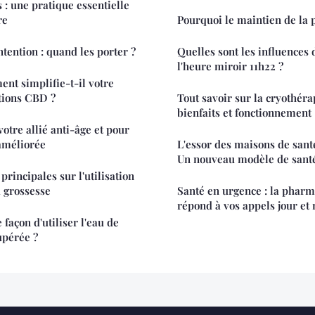
 : une pratique essentielle
re
Pourquoi le maintien de la p
tention : quand les porter ?
Quelles sont les influences
l'heure miroir 11h22 ?
nt simplifie-t-il votre
tions CBD ?
Tout savoir sur la cryothéra
bienfaits et fonctionnement
otre allié anti-âge et pour
améliorée
L'essor des maisons de sant
Un nouveau modèle de santé
principales sur l'utilisation
 grossesse
Santé en urgence : la pharm
répond à vos appels jour et 
 façon d'utiliser l'eau de
upérée ?