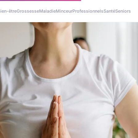
ien-être
Grossesse
Maladie
Minceur
Professionnels
Santé
Seniors