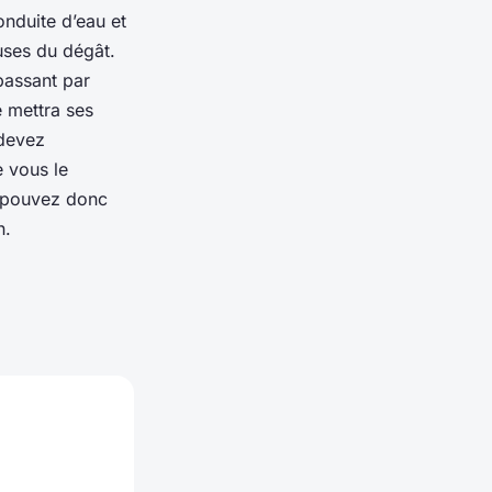
onduite d’eau et
auses du dégât.
 passant par
e mettra ses
 devez
 vous le
s pouvez donc
n.