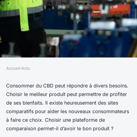
Accueil
›
Actu
ACTU
Bien choisir son site de
Consommer du CBD peut répondre à divers besoins.
Choisir le meilleur produit peut permettre de profiter
comparaison est-il nécessaire
de ses bienfaits. Il existe heureusement des sites
à l'achat de CBD ?
comparatifs pour aider les nouveaux consommateurs
à faire ce choix. Choisir une plateforme de
adeline
•
19 octobre 2023
•
3 min de lecture
comparaison permet-il d’avoir le bon produit ?