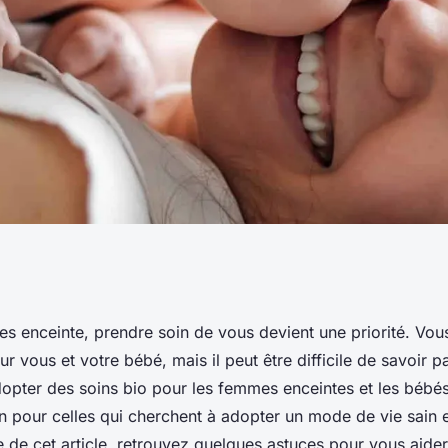
 de soins bio pour
s enceinte, prendre soin de vous devient une priorité. Vous
r vous et votre bébé, mais il peut être difficile de savoir p
oi et comment ?
ter des soins bio pour les femmes enceintes et les bébés
n pour celles qui cherchent à adopter un mode de vie sain e
re de cet article, retrouvez quelques astuces pour vous aide