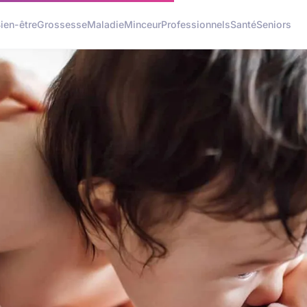
ien-être
Grossesse
Maladie
Minceur
Professionnels
Santé
Seniors