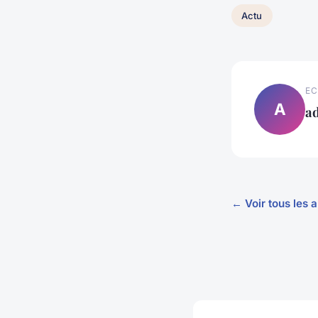
Actu
EC
A
ad
← Voir tous les a