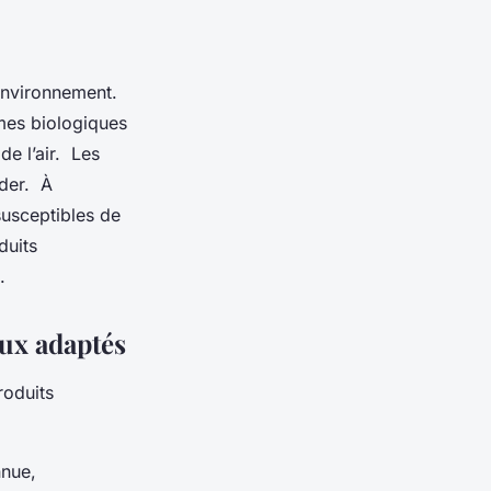
’environnement.
rmes biologiques
de l’air. Les
ider. À
susceptibles de
duits
s.
eux adaptés
roduits
nnue,