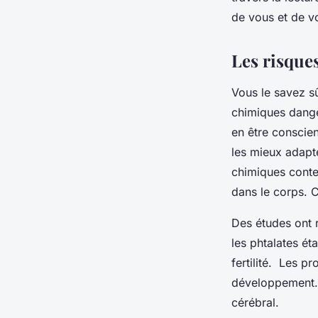
adeline
•
24 janvier 2024
•
2 min de lecture
de vous et de v
Les risque
Vous le savez s
chimiques dange
en être conscien
les mieux adapt
chimiques conten
dans le corps. 
Des études ont r
les phtalates ét
fertilité. Les p
développement. 
cérébral.