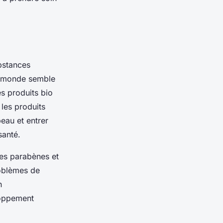
bstances
le monde semble
es produits bio
les produits
eau et entrer
santé.
les parabènes et
roblèmes de
n
loppement