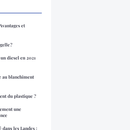
 Avantages et
gelle ?
 un diesel en 2021
ce au blanchiment
nt du plastique ?
dement une
ence
é dans les Landes :