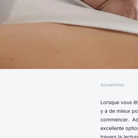
Accueil
›
Actu
ACTU
Adoptez une routine
Lorsque vous ête
y a de mieux pou
votre bébé : pourqu
commencer. Adop
excellente optio
travers la lectu