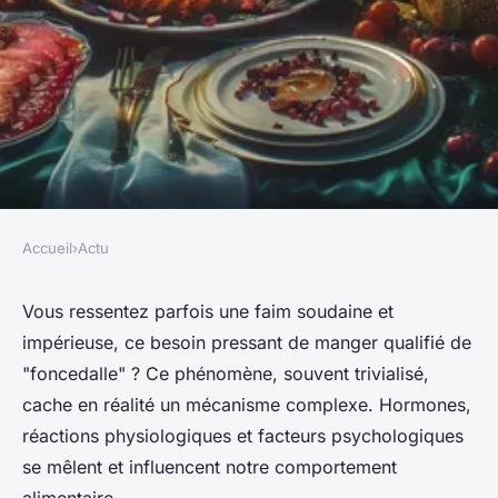
Accueil
›
Actu
ACTU
Sensation de foncedalle :
Vous ressentez parfois une faim soudaine et
impérieuse, ce besoin pressant de manger qualifié de
quelles sont les causes ?
"foncedalle" ? Ce phénomène, souvent trivialisé,
cache en réalité un mécanisme complexe. Hormones,
adeline
•
16 avril 2024
•
3 min de lecture
réactions physiologiques et facteurs psychologiques
se mêlent et influencent notre comportement