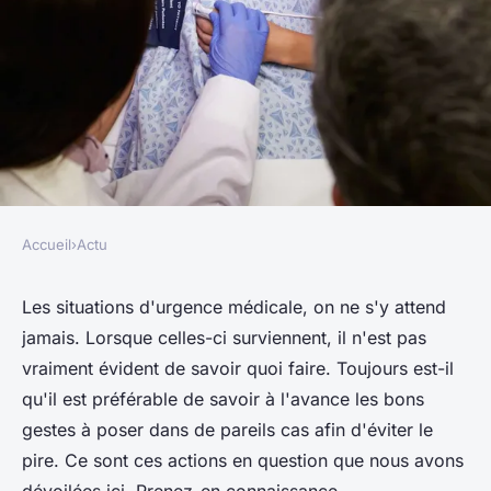
Accueil
›
Actu
ACTU
Que faire en cas d'urgence
Les situations d'urgence médicale, on ne s'y attend
jamais. Lorsque celles-ci surviennent, il n'est pas
médicale ?
vraiment évident de savoir quoi faire. Toujours est-il
qu'il est préférable de savoir à l'avance les bons
adeline
•
9 janvier 2024
•
2 min de lecture
gestes à poser dans de pareils cas afin d'éviter le
pire. Ce sont ces actions en question que nous avons