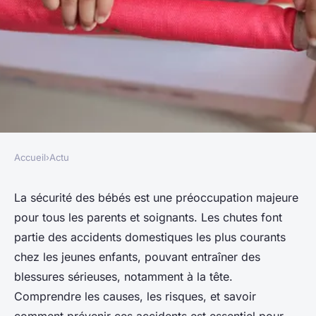
Accueil
›
Actu
ACTU
Sécurité infantile : Protéger
La sécurité des bébés est une préoccupation majeure
pour tous les parents et soignants. Les chutes font
votre bébé des chutes et des
partie des accidents domestiques les plus courants
blessures à la tête
chez les jeunes enfants, pouvant entraîner des
blessures sérieuses, notamment à la tête.
adeline
•
21 février 2024
•
3 min de lecture
Comprendre les causes, les risques, et savoir