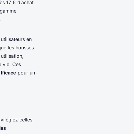
ès 17 € d’achat.
a gamme
.
utilisateurs en
que les housses
tilisation,
e vie. Ces
fficace
pour un
ivilégiez celles
las