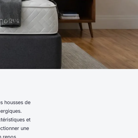
es housses de
lergiques.
téristiques et
ectionner une
n repos