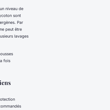
 un niveau de
lycoton sont
lergènes. Par
 ne peut être
lusieurs lavages
housses
a fois
iens
rotection
ecommandés