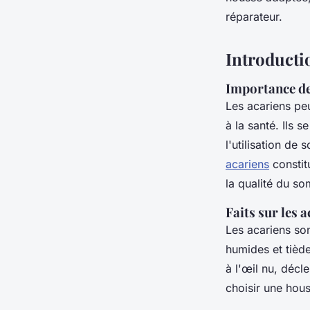
adeline
•
16 avril 2025
•
5 min de lecture
réparateur.
Introducti
Importance de
Les acariens pe
à la santé. Ils 
l'utilisation de
acariens
constit
la qualité du so
Faits sur les a
Les acariens so
humides et tièdes
à l'œil nu, déc
choisir une hous