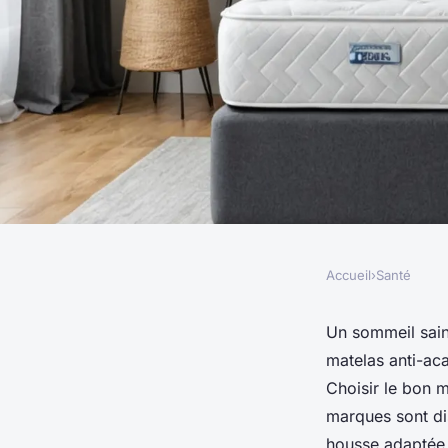
Accueil
›
Santé
SANTÉ
Quelle housse de ma
Un sommeil sain
matelas anti-aca
acariens pour un so
Choisir le bon m
marques sont di
housse adaptée, 