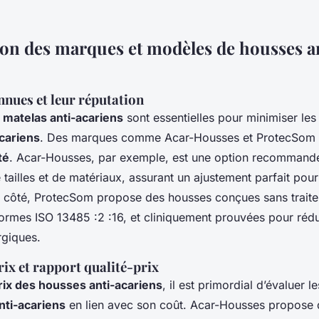
n des marques et modèles de housses a
nues et leur réputation
matelas anti-acariens
sont essentielles pour minimiser le
acariens
. Des marques comme Acar-Housses et ProtecSom s
té
. Acar-Housses, par exemple, est une option recommand
tailles et de matériaux, assurant un ajustement parfait pou
r côté, ProtecSom propose des housses conçues sans trait
normes ISO 13485 :2 :16, et cliniquement prouvées pour rédu
rgiques.
ix et rapport qualité-prix
rix des housses anti-acariens
, il est primordial d’évaluer l
nti-acariens
en lien avec son coût. Acar-Housses propose