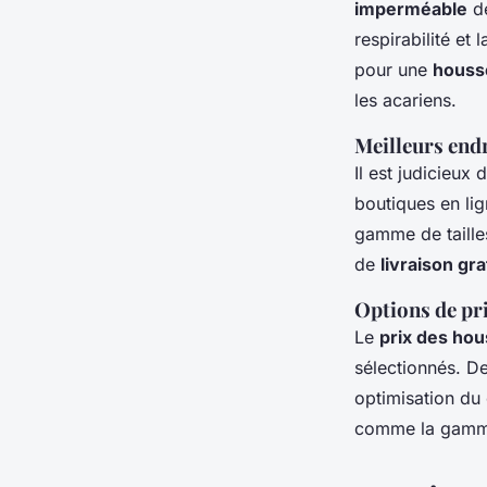
imperméable
de
respirabilité et
pour une
houss
les acariens.
Meilleurs end
Il est judicieux
boutiques en li
gamme de taille
de
livraison gra
Options de pr
Le
prix des hou
sélectionnés. De
optimisation du 
comme la gamme 