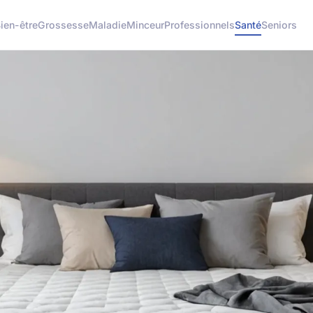
ien-être
Grossesse
Maladie
Minceur
Professionnels
Santé
Seniors