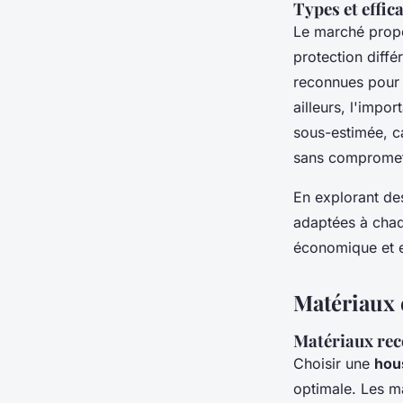
Types et effic
Le marché propo
protection diffé
reconnues pour l
ailleurs, l'impo
sous-estimée, ca
sans compromett
En explorant d
adaptées à chaq
économique et e
Matériaux 
Matériaux rec
Choisir une
hou
optimale. Les m