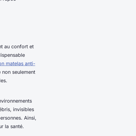
t au confort et
ndispensable
on matelas anti-
re non seulement
les.
environnements
bris, invisibles
ersonnes. Ainsi,
r la santé.