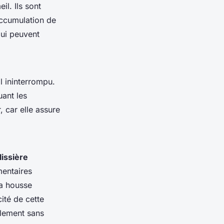
l. Ils sont
 accumulation de
qui peuvent
l ininterrompu.
uant les
 car elle assure
issière
mentaires
la housse
ité de cette
blement sans