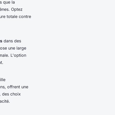
s que la
rgènes. Optez
ure totale contre
ns
dans des
ose une large
male. L'option
t.
lle
ns, offrent une
, des choix
cité.