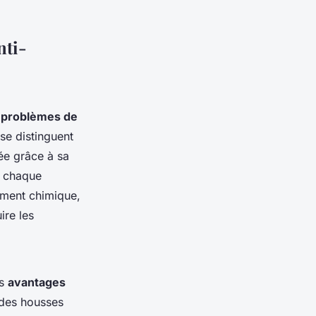
nti-
s
problèmes de
e distinguent
ée grâce à sa
r chaque
ement chimique,
ire les
es
avantages
 des housses