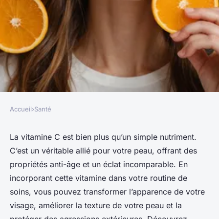
Accueil
›
Santé
SANTÉ
Découvrez comment la
La vitamine C est bien plus qu’un simple nutriment.
C’est un véritable allié pour votre peau, offrant des
vitamine c transforme votre
propriétés anti-âge et un éclat incomparable. En
visage
incorporant cette vitamine dans votre routine de
soins, vous pouvez transformer l’apparence de votre
adeline
•
5 mai 2025
•
6 min de lecture
visage, améliorer la texture de votre peau et la