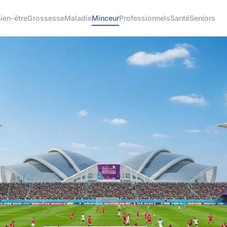
ien-être
Grossesse
Maladie
Minceur
Professionnels
Santé
Seniors