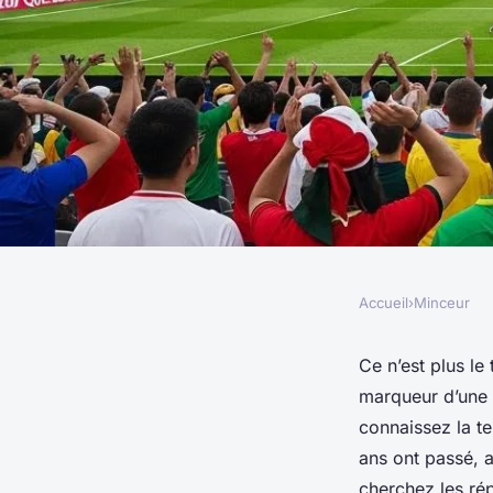
Accueil
›
Minceur
MINCEUR
Analyse des Mondiau
Ce n’est plus l
marqueur d’une n
moments forts à ret
connaissez la te
ans ont passé, 
cherchez les rép