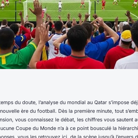
x au Qatar : les
e temps du doute, l’analyse du mondial au Qatar s’impose d
ouvelle ère du football. Dès la première minute, tout s’emb
enir ensemble
nsion, vous connaissez le débat, les chiffres vous sautent a
aucune Coupe du Monde n’a à ce point bousculé la hiérarch
onses, vous les retrouvez ici, de la scène jusqu’à l’envers 