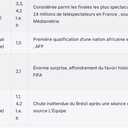
3,3,
Considérée parmi les finales les plus spectac
4,2
24 millions de téléspectateurs en France , so
)
t.a.
Médiamétrie
b
al
Première qualification d’une nation africaine 
1,0
le)
, AFP
Énorme surprise, effondrement du favori histo
2,1
FIFA
1,1,
e
4,2
Chute inattendue du Brésil après une séance d
le)
t.a.
source L’Équipe
b