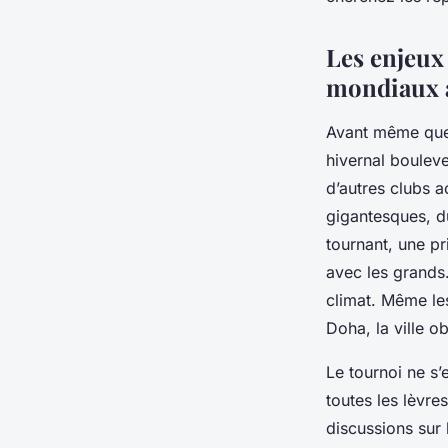
adeline
•
22 décembre 2025
•
10 min de lecture
Les enjeux 
mondiaux a
Avant même que l
hivernal bouleve
d’autres clubs a
gigantesques, du
tournant, une pr
avec les grands.
climat. Même l
Doha, la ville o
Le tournoi ne s’
toutes les lèvr
discussions sur l