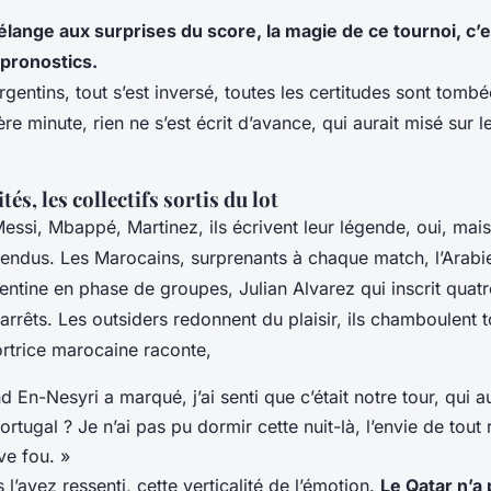
lange aux surprises du score, la magie de ce tournoi, c’es
 pronostics.
entins, tout s’est inversé, toutes les certitudes sont tomb
ère minute, rien ne s’est écrit d’avance, qui aurait misé sur 
és, les collectifs sortis du lot
 Messi, Mbappé, Martinez, ils écrivent leur légende, oui, mais 
ttendus. Les Marocains, surprenants à chaque match, l’Arabi
gentine en phase de groupes, Julian Alvarez qui inscrit quat
 arrêts. Les outsiders redonnent du plaisir, ils chamboulent t
ortrice marocaine raconte,
d En-Nesyri a marqué, j’ai senti que c’était notre tour, qui au
ortugal ? Je n’ai pas pu dormir cette nuit-là, l’envie de to
ve fou. »
 l’avez ressenti, cette verticalité de l’émotion.
Le Qatar n’a