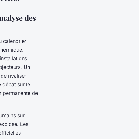
analyse des
u calendrier
thermique,
nstallations
rojecteurs. Un
de rivaliser
 débat sur le
on permanente de
humains sur
explose. Les
fficielles