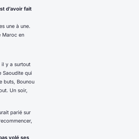
t d’avoir fait
ées une à une.
le Maroc en
il y a surtout
e Saoudite qui
re buts, Bounou
out. Un soir,
rait parié sur
ut recommencer,
 pas volé ses