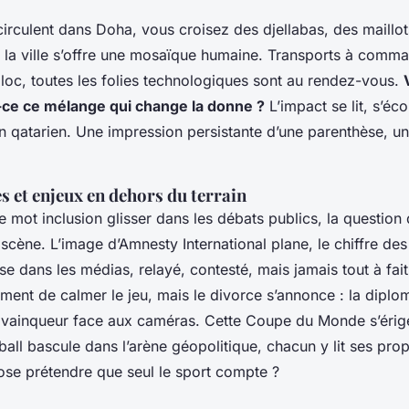
irculent dans Doha, vous croisez des djellabas, des maillot
 la ville s’offre une mosaïque humaine. Transports à comman
bloc, toutes les folies technologiques sont au rendez-vous.
-ce ce mélange qui change la donne ?
L’impact se lit, s’éc
n qatarien. Une impression persistante d’une parenthèse, un 
 et enjeux en dehors du terrain
 mot inclusion glisser dans les débats publics, la question d
a scène. L’image d’Amnesty International plane, le chiffre de
se dans les médias, relayé, contesté, mais jamais tout à fait
ment de calmer le jeu, mais le divorce s’annonce : la diplom
 vainqueur face aux caméras. Cette Coupe du Monde s’érig
tball bascule dans l’arène géopolitique, chacun y lit ses pro
 ose prétendre que seul le sport compte ?