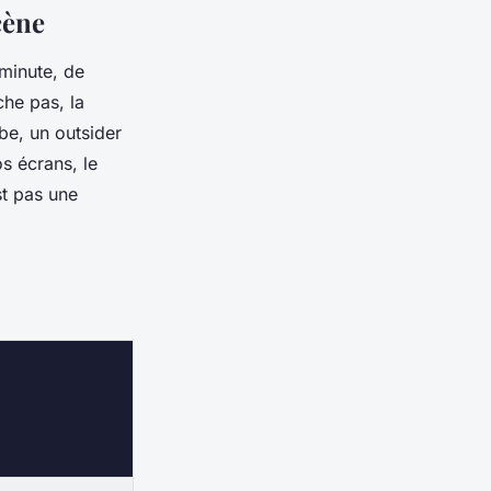
cène
minute, de
che pas, la
be, un outsider
os écrans, le
st pas une