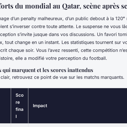
forts du mondial au Qatar, scène après s
mage d’un penalty malheureux, d’un public debout à la 120ᵉ 
ent s’inverser contre toute attente. Le suspense ne vous lâ
éception s’invite jusque dans vos discussions. Un favori tom
, tout change en un instant. Les statistiques tournent sur v
’écrit chaque soir. Vous l’avez ressenti, cette compétition n’e
stoire, elle a modifié votre perception du football.
 qui marquent et les scores inattendus
 clair, retrouvez ce point de vue sur les matchs marquants.
Sco
re
Impact
fina
l