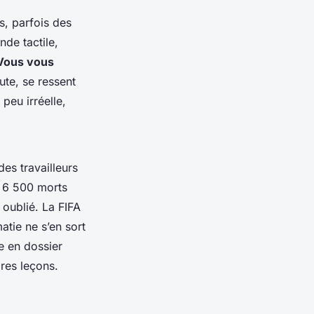
s, parfois des
de tactile,
Vous vous
oute, se ressent
peu irréelle,
es travailleurs
s 6 500 morts
 oublié. La FIFA
atie ne s’en sort
e en dossier
pres leçons.