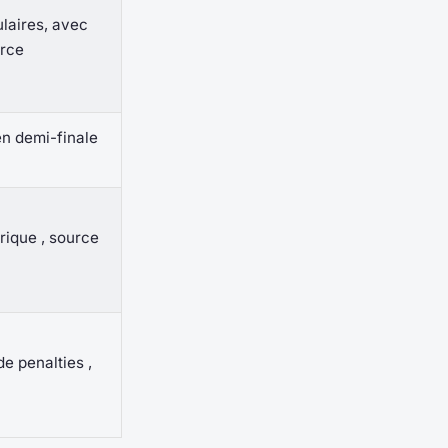
ulaires, avec
urce
en demi-finale
rique , source
e penalties ,