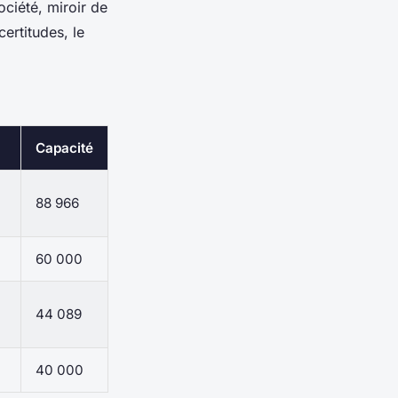
société, miroir de
ertitudes, le
Capacité
88 966
60 000
44 089
40 000