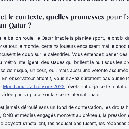
et le contexte, quelles promesses pour l’
u Qatar ?
e ballon roule, le Qatar irradie la planète sport, le choix d
rse tout le monde, certains joueurs encaissent mal le choc 
ccusent le coup sur le calendrier. Vous entendez parler des i
 métro intelligent, des stades qui brillent la nuit sous les p
ise de risque, un coût, oui, mais aussi une volonté assumée 
 En observateur attentif, vous n’avez sûrement pas oublié le
es
Mondiaux d'athlétisme 2023
révélaient déjà cette mutati
bsédée par sa place sur la scène internationale.
est jamais déroulé sans un fond de contestation, les droits 
es, ONG et médias engagés montent au créneau, la pression 
e boycott s’installent, les accusations fusent, les réponses o