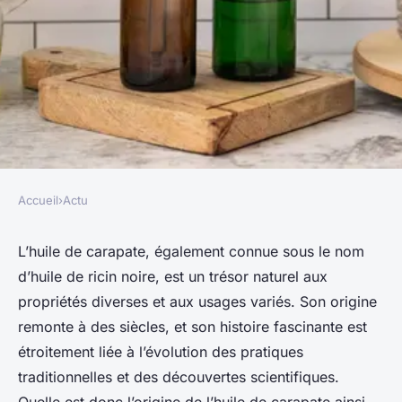
Accueil
›
Actu
ACTU
Quelles sont les origines de
L’huile de carapate, également connue sous le nom
d’huile de ricin noire, est un trésor naturel aux
l'huile de carapate ?
propriétés diverses et aux usages variés. Son origine
remonte à des siècles, et son histoire fascinante est
adeline
•
18 août 2023
•
2 min de lecture
étroitement liée à l’évolution des pratiques
traditionnelles et des découvertes scientifiques.