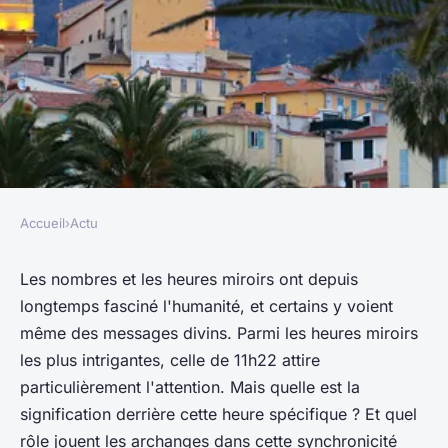
Accueil
›
Actu
ACTU
Quelles sont les influences des
Les nombres et les heures miroirs ont depuis
longtemps fasciné l'humanité, et certains y voient
archanges dans l'heure miroir
même des messages divins. Parmi les heures miroirs
11h22 ?
les plus intrigantes, celle de 11h22 attire
particulièrement l'attention. Mais quelle est la
adeline
•
26 juillet 2023
•
3 min de lecture
signification derrière cette heure spécifique ? Et quel
rôle jouent les archanges dans cette synchronicité